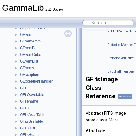
GDerivative
►
GammaLib
GEbounds
►
2.2.0.dev
GEnergies
►
Toggle main menu visibility
GEnergy
►
GEphemerides
►
Public Member Func
GEvent
►
|
GEventAtom
►
Protected Member F
GEventBin
►
|
GEventCube
►
Protected Attributes
GEventList
►
|
GEvents
►
List of all members
GException
►
GFitsImage
GExceptionHandler
►
Class
GFft
►
GFftWavetable
Reference
►
abstract
GFilename
►
GFits
►
Abstract FITS image
GFitsAsciiTable
►
base class.
More...
GFitsBinTable
►
GFitsHDU
►
#include
GFitsHeader
►