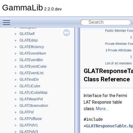
GHealpix
►
GammaLib
GHorizDir
►
2.2.0.dev
GInstDir
►
Toggle main menu visibility
GIntegral
►
GIntegrals
►
Public Member Func
GLATAeff
►
|
GLATEdisp
►
Private Member Fun
GLATEfficiency
►
|
Private Attributes
GLATEventAtom
►
|
GLATEventBin
►
List of all members
GLATEventCube
►
GLATResponseTa
GLATEventList
►
Class Reference
GLATInstDir
►
GLATLtCube
►
GLATLtCubeMap
►
Interface for the Fermi
GLATMeanPsf
►
LAT Response table
GLATObservation
►
class.
More...
GLATPsf
►
GLATPsfBase
►
#include
GLATPsfV1
►
<
GLATResponseTable.h
GLATPsfV3
►