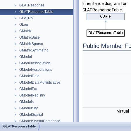
Inheritance diagram for
GLATResponse
►
GLATResponseTable:
GLATResponseTable
►
GLATRoi
►
GLog
►
GMatrix
►
GMatrixBase
►
GMatrixSparse
►
Public Member Fu
GMatrixSymmetric
►
GModel
►
GModelAssociation
►
GModelAssociations
►
GModelData
►
GModelDataMultiplicative
►
GModelPar
►
GModelRegistry
►
GModels
►
GModelSky
►
virtual
GModelSpatial
►
GModelSpatialComposite
►
GLATResponseTable
GModelSpatialDiffuse
►