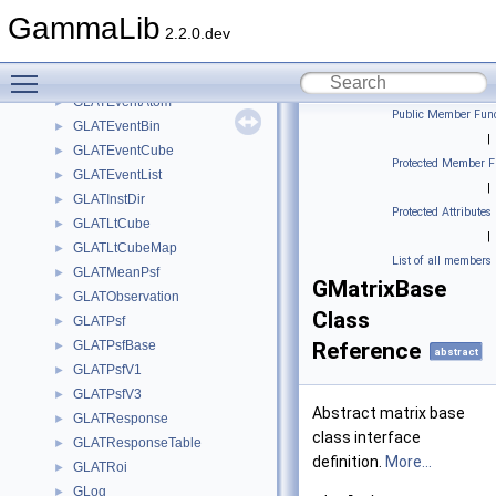
GIntegrals
►
GammaLib
GLATAeff
►
2.2.0.dev
GLATEdisp
►
Toggle main menu visibility
GLATEfficiency
►
GLATEventAtom
►
Public Member Func
GLATEventBin
►
|
GLATEventCube
►
Protected Member F
GLATEventList
►
|
GLATInstDir
►
Protected Attributes
GLATLtCube
►
|
GLATLtCubeMap
►
List of all members
GLATMeanPsf
►
GMatrixBase
GLATObservation
►
Class
GLATPsf
►
GLATPsfBase
Reference
►
abstract
GLATPsfV1
►
GLATPsfV3
►
Abstract matrix base
GLATResponse
►
class interface
GLATResponseTable
►
definition.
More...
GLATRoi
►
GLog
►