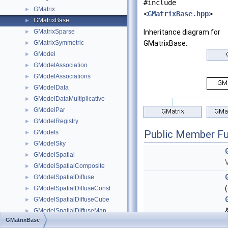
#include
GMatrix
►
<
GMatrixBase.hpp
>
GMatrixBase
►
GMatrixSparse
Inheritance diagram for
►
GMatrixSymmetric
GMatrixBase:
►
GModel
►
GModelAssociation
►
GModelAssociations
►
GModelData
►
GModelDataMultiplicative
►
GModelPar
►
GModelRegistry
►
Public Member Fu
GModels
►
GModelSky
►
GModelSpatial
►
GModelSpatialComposite
►
GModelSpatialDiffuse
►
GModelSpatialDiffuseConst
►
GModelSpatialDiffuseCube
►
GModelSpatialDiffuseMap
►
GMatrixBase
GModelSpatialElliptical
►