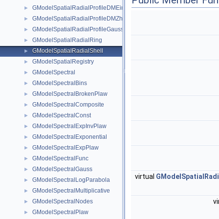
Public Member Fun
GModelSpatialRadialProfileDMEinasto
►
GModelSpatialRadialProfileDMZhao
►
GModelSpatialRadialProfileGauss
►
GModelSpatialRadialRing
►
GModelSpatialRadialShell
►
GModelSpatialRegistry
►
GModelSpectral
►
GModelSpectralBins
►
GModelSpectralBrokenPlaw
►
GModelSpectralComposite
►
GModelSpectralConst
►
GModelSpectralExpInvPlaw
►
GModelSpectralExponential
►
GModelSpectralExpPlaw
►
GModelSpectralFunc
►
GModelSpectralGauss
►
virtual
GModelSpatialRadi
GModelSpectralLogParabola
►
GModelSpectralMultiplicative
►
vi
GModelSpectralNodes
►
GModelSpectralPlaw
►