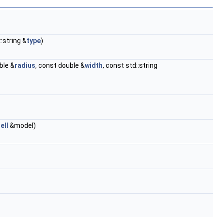
:string &
type
)
ble &
radius
, const double &
width
, const std::string
ell
&model)