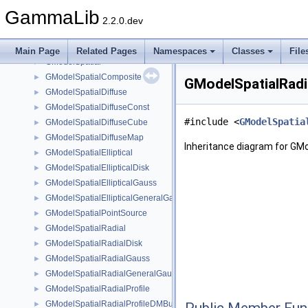
GModelPar
►
GammaLib
GModelRegistry
►
2.2.0.dev
GModels
►
GModelSky
►
Main Page
Related Pages
Namespaces
Classes
File
GModelSpatial
►
GModelSpatialComposite
►
GModelSpatialRadi
GModelSpatialDiffuse
►
GModelSpatialDiffuseConst
►
#include <
GModelSpatia
GModelSpatialDiffuseCube
►
GModelSpatialDiffuseMap
►
Inheritance diagram for GMo
GModelSpatialElliptical
►
GModelSpatialEllipticalDisk
►
GModelSpatialEllipticalGauss
►
GModelSpatialEllipticalGeneralGauss
►
GModelSpatialPointSource
►
GModelSpatialRadial
►
GModelSpatialRadialDisk
►
GModelSpatialRadialGauss
►
GModelSpatialRadialGeneralGauss
►
GModelSpatialRadialProfile
►
GModelSpatialRadialProfileDMBurkert
►