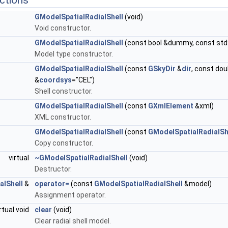
ctions
GModelSpatialRadialShell
(void)
Void constructor.
GModelSpatialRadialShell
(const bool &dummy, const std:
Model type constructor.
GModelSpatialRadialShell
(const
GSkyDir
&
dir
, const dou
&
coordsys
="CEL")
Shell constructor.
GModelSpatialRadialShell
(const
GXmlElement
&xml)
XML constructor.
GModelSpatialRadialShell
(const
GModelSpatialRadialSh
Copy constructor.
virtual
~GModelSpatialRadialShell
(void)
Destructor.
alShell
&
operator=
(const
GModelSpatialRadialShell
&model)
Assignment operator.
rtual void
clear
(void)
Clear radial shell model.