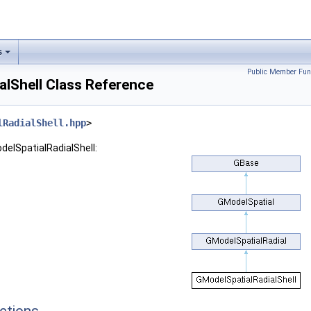
s
Public Member Fun
alShell Class Reference
lRadialShell.hpp
>
delSpatialRadialShell: