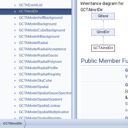
Inheritance diagram for
GCTAEventList
►
GCTAInstDir:
GCTAInstDir
►
GCTAModelAeffBackground
►
GCTAModelBackground
►
GCTAModelCubeBackground
►
GCTAModelIrfBackground
►
GCTAModelRadial
►
GCTAModelRadialAcceptance
►
GCTAModelRadialGauss
►
Public Member Fu
GCTAModelRadialPolynom
►
GCTAModelRadialProfile
►
G
GCTAModelRadialRegistry
►
V
GCTAModelSkyCube
►
G
GCTAModelSpatial
►
(
GCTAModelSpatialGaussSpectrum
►
&
GCTAModelSpatialGradient
►
S
GCTAModelSpatialLookup
►
c
GCTAModelSpatialMultiplicative
►
G
GCTAModelSpatialRegistry
►
GCTAInstDir
(
GCTAObservation
►