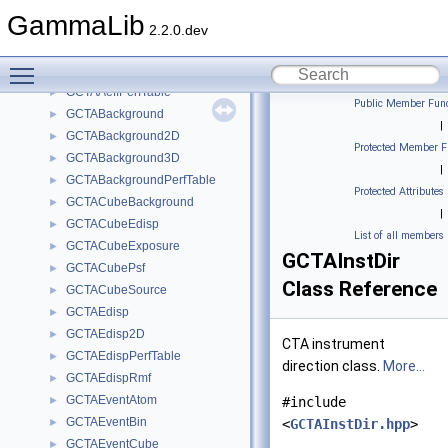
GCsv
►
GammaLib
GCTAAeff
►
2.2.0.dev
GCTAAeff2D
►
Toggle main menu visibility
GCTAAeffArf
►
GCTAAeffPerfTable
►
Public Member Func
GCTABackground
►
|
GCTABackground2D
►
Protected Member F
GCTABackground3D
►
|
GCTABackgroundPerfTable
►
Protected Attributes
GCTACubeBackground
►
|
GCTACubeEdisp
►
List of all members
GCTACubeExposure
►
GCTAInstDir
GCTACubePsf
►
Class Reference
GCTACubeSource
►
GCTAEdisp
►
GCTAEdisp2D
►
CTA instrument
GCTAEdispPerfTable
►
direction class.
More...
GCTAEdispRmf
►
GCTAEventAtom
►
#include
GCTAEventBin
►
<
GCTAInstDir.hpp
>
GCTAEventCube
►