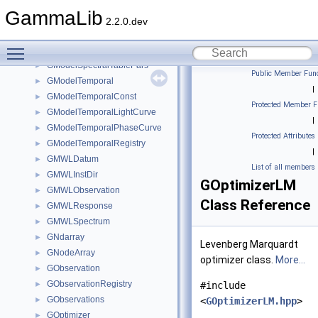
GModelSpectralSmoothBrokenPlaw
►
GammaLib
GModelSpectralSuperExpPlaw
►
2.2.0.dev
GModelSpectralTable
►
Toggle main menu visibility
GModelSpectralTablePar
►
GModelSpectralTablePars
►
Public Member Func
GModelTemporal
►
|
GModelTemporalConst
►
Protected Member F
GModelTemporalLightCurve
►
|
GModelTemporalPhaseCurve
►
Protected Attributes
GModelTemporalRegistry
►
|
GMWLDatum
►
List of all members
GMWLInstDir
►
GOptimizerLM
GMWLObservation
►
Class Reference
GMWLResponse
►
GMWLSpectrum
►
GNdarray
►
Levenberg Marquardt
GNodeArray
►
optimizer class.
More...
GObservation
►
GObservationRegistry
►
#include
GObservations
►
<
GOptimizerLM.hpp
>
GOptimizer
►