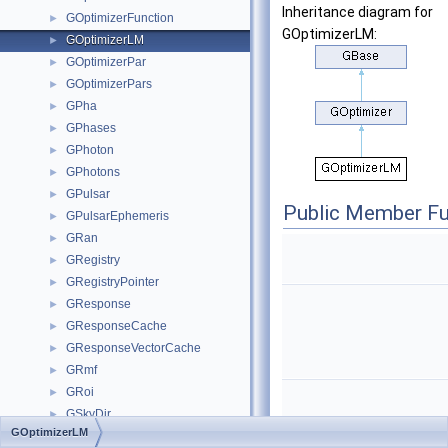
Inheritance diagram for
GOptimizerFunction
►
GOptimizerLM:
GOptimizerLM
►
GOptimizerPar
►
GOptimizerPars
►
GPha
►
GPhases
►
GPhoton
►
GPhotons
►
GPulsar
►
Public Member Fu
GPulsarEphemeris
►
GRan
►
GRegistry
►
GRegistryPointer
►
GResponse
►
GResponseCache
►
GResponseVectorCache
►
GRmf
►
GRoi
►
GSkyDir
►
GOptimizerLM
GSkyDirs
►