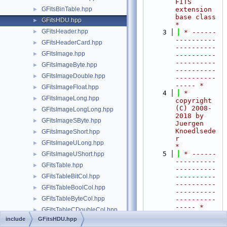
FITS 
GFitsBinTable.hpp
extension 
►
base class            
GFitsHDU.hpp
►
*
GFitsHeader.hpp
►
    3
 * ------
----------
GFitsHeaderCard.hpp
►
----------
GFitsImage.hpp
►
----------
----------
GFitsImageByte.hpp
►
----------
GFitsImageDouble.hpp
►
----------
----- *
GFitsImageFloat.hpp
►
    4
 *  
GFitsImageLong.hpp
►
copyright 
(C) 2008-
GFitsImageLongLong.hpp
►
2018 by 
GFitsImageSByte.hpp
►
Juergen 
Knoedlsede
GFitsImageShort.hpp
►
r                         
GFitsImageULong.hpp
►
*
    5
 * ------
GFitsImageUShort.hpp
►
----------
GFitsTable.hpp
►
----------
GFitsTableBitCol.hpp
----------
►
----------
GFitsTableBoolCol.hpp
►
----------
GFitsTableByteCol.hpp
►
----------
----- *
GFitsTableCDoubleCol.hpp
►
    6
 *                                                                         
include
GFitsHDU.hpp
GFitsTableCFloatCol.hpp
►
*