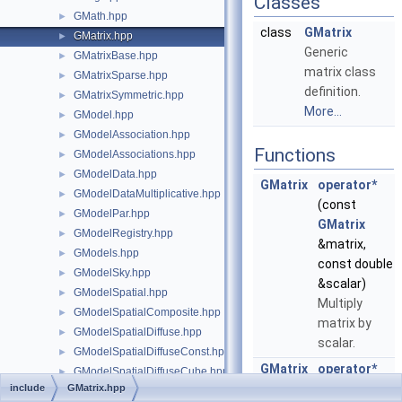
Classes
GMath.hpp
►
class
GMatrix
GMatrix.hpp
►
Generic
GMatrixBase.hpp
►
matrix class
GMatrixSparse.hpp
►
definition.
GMatrixSymmetric.hpp
►
More...
GModel.hpp
►
GModelAssociation.hpp
►
Functions
GModelAssociations.hpp
►
GModelData.hpp
►
GMatrix
operator*
GModelDataMultiplicative.hpp
►
(const
GModelPar.hpp
►
GMatrix
GModelRegistry.hpp
►
&matrix,
GModels.hpp
►
const double
GModelSky.hpp
►
&scalar)
GModelSpatial.hpp
►
Multiply
GModelSpatialComposite.hpp
►
matrix by
GModelSpatialDiffuse.hpp
►
scalar.
GModelSpatialDiffuseConst.hpp
►
GMatrix
operator*
GModelSpatialDiffuseCube.hpp
►
(const
include
GMatrix.hpp
GModelSpatialDiffuseMap.hpp
►