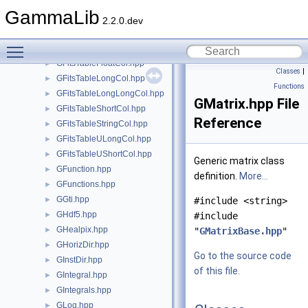
GFitsTableCDoubleCol.hpp
►
GammaLib
GFitsTableCFloatCol.hpp
►
2.2.0.dev
GFitsTableCol.hpp
►
Toggle main menu visibility
GFitsTableDoubleCol.hpp
►
GFitsTableFloatCol.hpp
►
Classes
|
GFitsTableLongCol.hpp
►
Functions
GFitsTableLongLongCol.hpp
►
GMatrix.hpp File
GFitsTableShortCol.hpp
►
Reference
GFitsTableStringCol.hpp
►
GFitsTableULongCol.hpp
►
GFitsTableUShortCol.hpp
►
Generic matrix class
GFunction.hpp
►
definition.
More...
GFunctions.hpp
►
GGti.hpp
►
#include <string>
GHdf5.hpp
►
#include
GHealpix.hpp
►
"
GMatrixBase.hpp
"
GHorizDir.hpp
►
Go to the source code
GInstDir.hpp
►
of this file.
GIntegral.hpp
►
GIntegrals.hpp
►
GLog.hpp
►