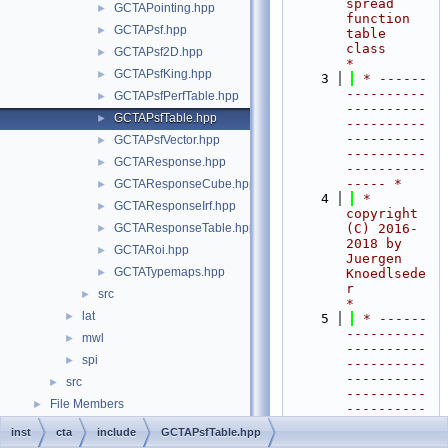
spread 
GCTAPointing.hpp
►
function 
GCTAPsf.hpp
►
table 
class        
GCTAPsf2D.hpp
►
*
GCTAPsfKing.hpp
►
    3
 * ------
----------
GCTAPsfPerfTable.hpp
►
----------
GCTAPsfTable.hpp
►
----------
----------
GCTAPsfVector.hpp
►
----------
GCTAResponse.hpp
►
----------
----- *
GCTAResponseCube.hpp
►
    4
 *  
GCTAResponseIrf.hpp
►
copyright 
GCTAResponseTable.hpp
(C) 2016-
►
2018 by 
GCTARoi.hpp
►
Juergen 
GCTATypemaps.hpp
►
Knoedlsede
r                         
src
►
*
lat
►
    5
 * ------
----------
mwl
►
----------
spi
►
----------
----------
src
►
----------
File Members
►
----------
----- *
inst
cta
include
GCTAPsfTable.hpp
    6
 *                                                                         