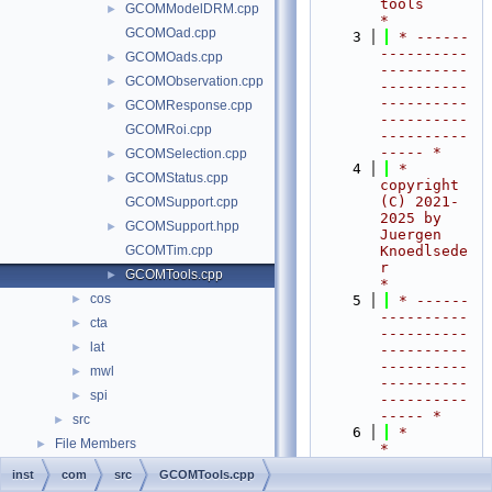
tools                       
GCOMModelDRM.cpp
►
*
GCOMOad.cpp
    3
 * ------
----------
GCOMOads.cpp
►
----------
GCOMObservation.cpp
►
----------
----------
GCOMResponse.cpp
►
----------
GCOMRoi.cpp
----------
----- *
GCOMSelection.cpp
►
    4
 *  
GCOMStatus.cpp
►
copyright 
(C) 2021-
GCOMSupport.cpp
2025 by 
GCOMSupport.hpp
►
Juergen 
GCOMTim.cpp
Knoedlsede
r                         
GCOMTools.cpp
►
*
cos
►
    5
 * ------
----------
cta
►
----------
lat
►
----------
----------
mwl
►
----------
spi
►
----------
----- *
src
►
    6
 *                                                                         
File Members
►
*
    7
 *  This 
inst
com
src
GCOMTools.cpp
program is 