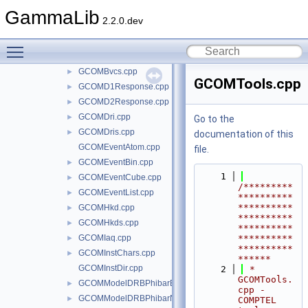
src
GammaLib
▼
2.2.0.dev
com_helpers_response_vector.cpp
com_helpers_response_vector.hpp
►
Toggle main menu visibility
GCOMBvc.cpp
GCOMBvcs.cpp
►
GCOMTools.cpp
GCOMD1Response.cpp
►
GCOMD2Response.cpp
►
GCOMDri.cpp
►
Go to the
GCOMDris.cpp
►
documentation of this
GCOMEventAtom.cpp
file.
GCOMEventBin.cpp
►
    1
GCOMEventCube.cpp
►
/*********
GCOMEventList.cpp
►
**********
**********
GCOMHkd.cpp
►
**********
GCOMHkds.cpp
►
**********
GCOMIaq.cpp
**********
►
**********
GCOMInstChars.cpp
►
******
GCOMInstDir.cpp
    2
 *                     
GCOMTools.
GCOMModelDRBPhibarBins.cpp
►
cpp - 
GCOMModelDRBPhibarNodes.cpp
►
COMPTEL 